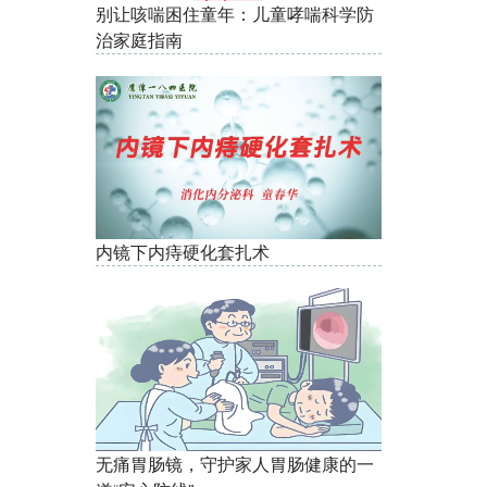
别让咳喘困住童年：儿童哮喘科学防
治家庭指南
内镜下内痔硬化套扎术
无痛胃肠镜，守护家人胃肠健康的一