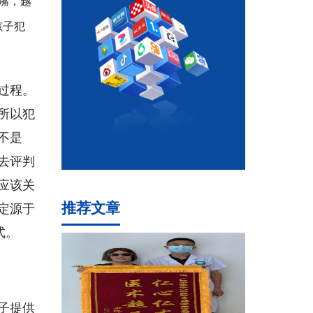
嘴，越
孩子犯
的过程。
所以犯
不是
去评判
应该关
推荐文章
定源于
式。
子提供