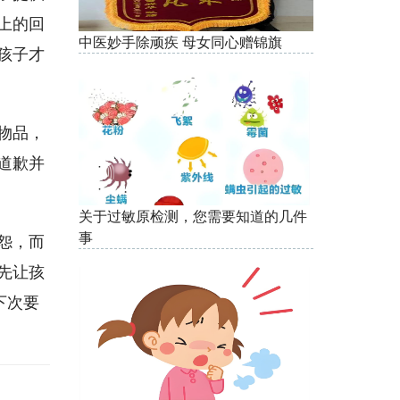
上的回
中医妙手除顽疾 母女同心赠锦旗
孩子才
物品，
道歉并
关于过敏原检测，您需要知道的几件
事
怨，而
先让孩
下次要