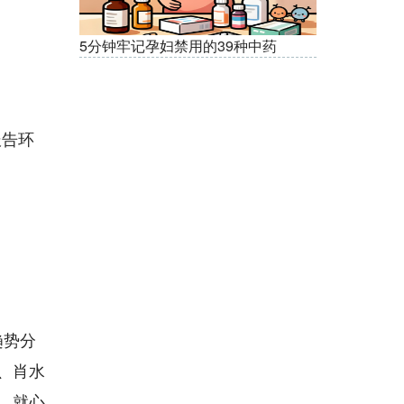
5分钟牢记孕妇禁用的39种中药
报告环
趋势分
、肖水
，就心