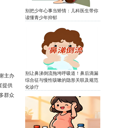
别把少年心事当矫情：儿科医生带你
读懂青少年抑郁
别让鼻涕倒流拖垮呼吸道！鼻后滴漏
谢主办
综合征与慢性咳嗽的隐形关联及规范
宴提供
化诊疗
多群众