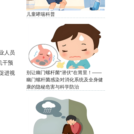
儿童哮喘科普
业人员
机干预
促进视
别让幽门螺杆菌"潜伏"在胃里！——
幽门螺杆菌感染对消化系统及全身健
康的隐秘危害与科学防治