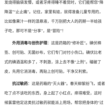
发烧
得脑袋发懵，或者牙疼得睡不着觉时，它们能帮您
“降
降温
”“
止止痛
”。记住，家里有娃，就得准备儿童专用的，
比如像果汁一样的混悬液，千万别把大人的药掰一半给孩
子吃，那可不是“分享”，是“冒险”！
外用消毒与创伤护理
：这是药箱的
“修补匠”。碘伏棉
签、创可贴、无菌纱布，它们专门对付小伤口。碘伏比老
式的碘酒温和多了，不刺激，涂上去不像“上刑”。磕破了
皮，先用它消消毒，再贴上创可贴，干净又利索。
抗过敏药
：这是药箱的
“灭火器”。春天柳絮纷飞，或者
吃了点不该吃的东西，身上起了小红点，痒得难受，这时
候氯雷他定这类抗过敏药就能派上用场，帮您把身体的“过