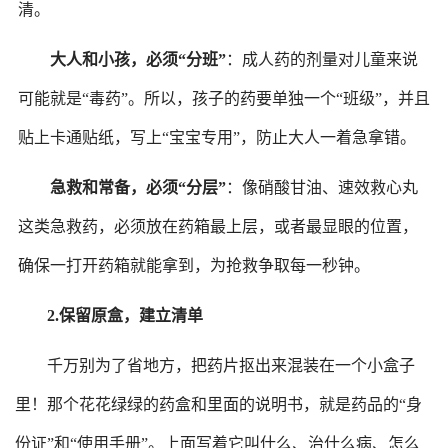
清。
大人和小孩，必须
“分班”
：成人药的剂量对儿童来说
可能就是
“毒药”。所以，孩子的药要单独一个“班级”，并且
贴上卡通贴纸，写上“宝宝专用”，防止大人一着急拿错。
急救和常备，必须
“分层”
：像硝酸甘油、速效救心丸
这类急救药，必须放在药箱最上层，或者最显眼的位置，
确保一打开药箱就能拿到，为抢救争取每一秒钟。
2.
保留原
盒
，建立清单
千万别为了省地方，把药片抠出来混装在一个小盒子
里！那个花花绿绿的药盒和里面的说明书，就是药品的
“身
份证”和“使用手册”。上面写着它叫什么、治什么病、怎么