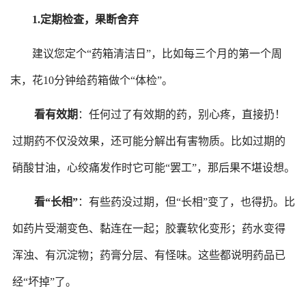
1.
定期检查，果断舍弃
建议您定个
“药箱清洁日”，比如每三个月的第一个周
末，花10分钟给药箱做个“体检”。
看有效期
：任何过了有效期的药，别心疼，直接扔！
过期药不仅没效果，还可能分解出有害物质。比如过期的
硝酸甘油，心绞痛发作时它可能
“罢工”，那后果不堪设想。
看
“长相”
：有些药没过期，但
“长相”变了，也得扔。比
如药片受潮变色、
黏连在一起
；胶囊软化变形；药水变得
浑浊、有
沉淀物
；药膏分层、有怪味。这些都说明药品已
经
“坏掉”了。