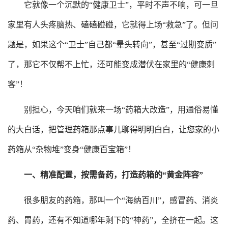
它就像一个沉默的
“健康卫士”，平时不声不响，可一旦
家里有人头疼脑热、磕磕碰碰，它就得上场“救急”了。但问
题是，如果这个“卫士”自己都“晕头转向”
，甚至
“过期变质”
了，那它不仅帮不上忙，还可能变成潜伏在家里的“健康刺
客”！
别担心，今天咱们就来一场
“药箱大改造”，用通俗易懂
的大白话，把管理药箱那点事儿聊得明明白白，让您家的小
药箱从“杂物堆”变身“健康百宝箱”！
一、
精准配置，按需备药，打造药箱的
“黄金阵容”
很多朋友的药箱，那叫一个
“海纳百川”，感冒药、消炎
药、胃药
，还有
不知道哪年剩下的
“神药”，全挤在一起。这