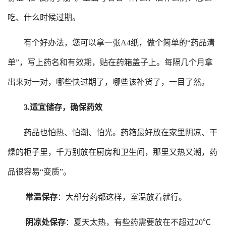
吃、什么时候过期。
有个好办法，您可以拿一张
A4纸，做个简单的“药品清
单”，写上药名和有效期，贴在药箱盖子上。每隔几个月拿
出来对一对，哪些快过期了，哪些该补货了，一目了然。
3.
适宜储存，确保药效
药品也怕热、怕潮、怕光。药箱最好放在家里阴凉、干
燥的柜子里，千万别
放在
厨房和卫生间，那里又热又潮，药
品很容易
“变质”。
常温保存
：大部分药都这样，室温放着就行。
阴凉处保存
：夏天太热，有些药需要放在不超过
20℃