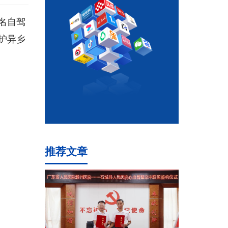
名自驾
护异乡
推荐文章