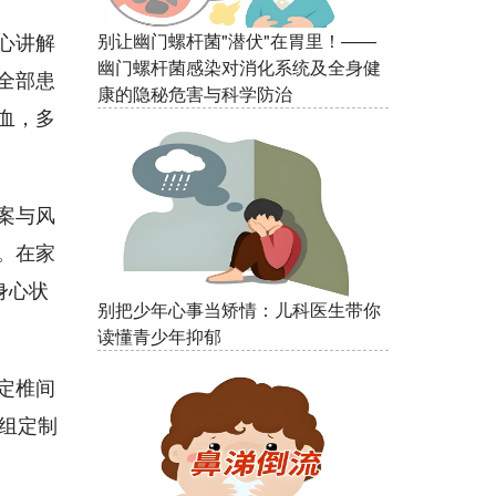
心讲解
别让幽门螺杆菌"潜伏"在胃里！——
幽门螺杆菌感染对消化系统及全身健
全部患
康的隐秘危害与科学防治
血，多
案与风
。在家
身心状
别把少年心事当矫情：儿科医生带你
读懂青少年抑郁
定椎间
组定制