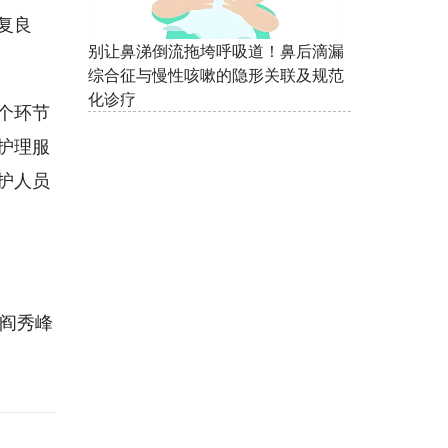
复良
别让鼻涕倒流拖垮呼吸道！鼻后滴漏
综合征与慢性咳嗽的隐形关联及规范
化诊疗
个环节
护理服
护人员
阎秀峰