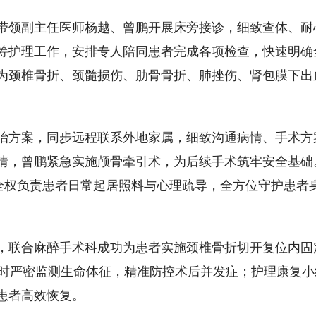
带领副主任医师杨越、曾鹏开展床旁接诊，细致查体、耐
筹护理工作，安排专人陪同患者完成各项检查，快速明确
为颈椎骨折、颈髓损伤、肋骨骨折、肺挫伤、肾包膜下出
治方案，同步远程联系外地家属，细致沟通病情、手术方
情，曾鹏紧急实施颅骨牵引术，为后续手术筑牢安全基础
，全权负责患者日常起居照料与心理疏导，全方位守护患者
，联合麻醉手术科成功为患者实施颈椎骨折切开复位内固
小时严密监测生命体征，精准防控术后并发症；护理康复小
患者高效恢复。