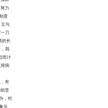
，努力
制度
、立与
“一刀
情的长
中，我
过统计
版按病
观，有
党组坚
办，对
象丛