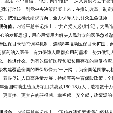
”、坚定“四个自信”、做到“两个维护”，深入贯彻习近平总
想和行动统一到党中央决策部署上来，在推进改革、制定
表，把准正确政绩观方向，全力保障人民群众生命健康。
习近平总书记指出：“共产党人必须牢记，为民
观价值。
中心的发展思想，用心用情用力解决人民群众的医保急难
善医保目录动态调整机制，连续8年推动医保目录扩围，
许多好药新药纳入医保，有力保障人民群众用药需求，努力做到
么、推进什么。为有效破解医疗领域长期存在的重复检查
极构建覆盖全国的医保影像云“一张网”，为全国范围推动
。着眼促进人口高质量发展，持续完善生育保险政策，全
年全国辅助生殖服务项目共惠及160.18万人，造福数十
、更直接、更实在的获得感、幸福感、安全感，政绩观的
习近平总书记指出，“正确政绩观要求我们坚持
观成色。