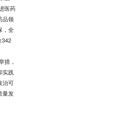
进医药
药品领
保，全
342
举措，
和实践
政治可
质量发