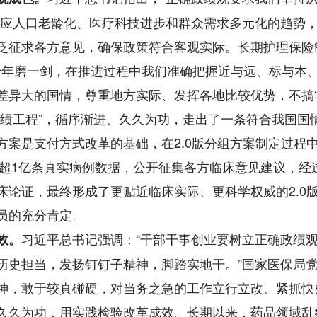
顺应人口老龄化、医疗科技进步和群众需求多元化的趋势
泛征求各方意见，确保政策符合客观实际。长期护理保险
制，十年磨一剑，在推进过程中我们准确把握近与远、标与本
差异大的国情，尊重地方实际、发挥各地比较优势，不搞
“政绩工程”，循序渐进、久久为功，走出了一条符合我国国
案是支付方式改革的基础，在2.0版分组方案制定过程
来超1亿条真实病例数据，公开征集各方临床意见建议，经
论证，最终形成了更贴近临床实际、更科学权威的2.0
员的充分肯定。
习近平总书记强调：“干部干事创业要树立正确政绩
效。
历史担当，发扬钉钉子精神，脚踏实地干。”国家医保局
神，敢于较真碰硬，对当务之急的工作立行立改、紧抓快
久久为功，用实践检验改革成效。长期以来，药品领域乱