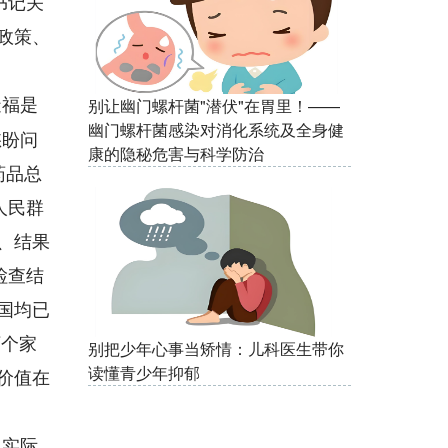
书记关
政策、
造福是
别让幽门螺杆菌"潜伏"在胃里！——
幽门螺杆菌感染对消化系统及全身健
愁盼问
康的隐秘危害与科学防治
药品总
人民群
、结果
检查结
国均已
万个家
别把少年心事当矫情：儿科医生带你
读懂青少年抑郁
价值在
从实际